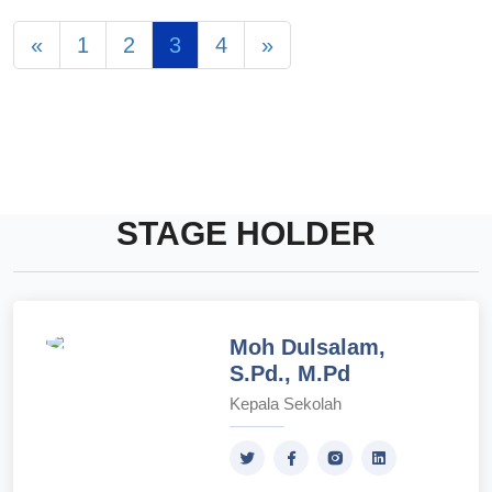
«
1
2
3
4
»
STAGE HOLDER
Moh Dulsalam,
S.Pd., M.Pd
Kepala Sekolah