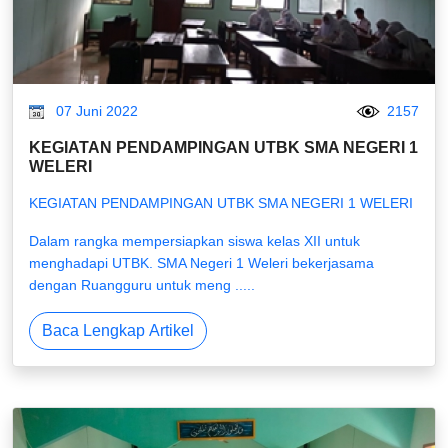
07 Juni 2022
2157
KEGIATAN PENDAMPINGAN UTBK SMA NEGERI 1
WELERI
KEGIATAN PENDAMPINGAN UTBK SMA NEGERI 1 WELERI
Dalam rangka mempersiapkan siswa kelas XII untuk
menghadapi UTBK. SMA Negeri 1 Weleri bekerjasama
dengan Ruangguru untuk meng .....
Baca Lengkap Artikel