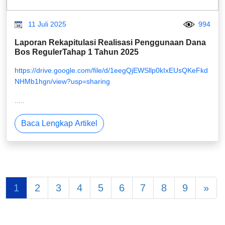
11 Juli 2025
994
Laporan Rekapitulasi Realisasi Penggunaan Dana
Bos RegulerTahap 1 Tahun 2025
https://drive.google.com/file/d/1eegQjEWSllp0kIxEUsQKeFkd
NHMb1hgn/view?usp=sharing
.....
Baca Lengkap Artikel
1
2
3
4
5
6
7
8
9
»