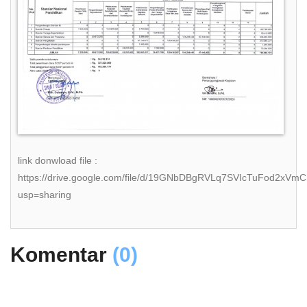
link donwload file :
https://drive.google.com/file/d/19GNbDBgRVLq7SVIcTuFod2xVm
usp=sharing
Komentar
(0)