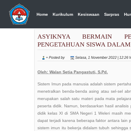
Home
Kurikulum
Kesiswaan
Sarpras
Hu
ASYIKNYA BERMAIN P
PENGETAHUAN SISWA DALAM 
+ Posted by
Selasa, 1 November 2022 | 12:26
Oleh: Walan Setia Pangastuti, S.Pd.
Sistem Imun pada manusia adalah sistem pertah
menetralkan benda-benda asing atau sel-sel ab
merupakan salah satu materi pada mata pelajaran
peserta didik. Namun, berdasarkan hasil analis
didik kelas XI di SMA Negeri 1 Weleri masih me
dapat terjadi karena beberapa faktor antara lain
sistem imun itu bekerja didalam tubuh sehingg