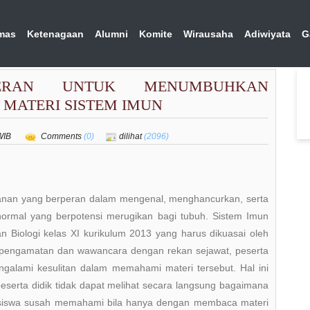
mas
Ketenagaan
Alumni
Komite
Wirausaha
Adiwiyata
G
ERAN UNTUK MENUMBUHKAN
MATERI SISTEM IMUN
 WIB
Comments
(0)
dilihat
(2096)
anan yang berperan dalam mengenal, menghancurkan, serta
normal yang berpotensi merugikan bagi tubuh. Sistem Imun
 Biologi kelas XI kurikulum 2013 yang harus dikuasai oleh
is pengamatan dan wawancara dengan rekan sejawat, peserta
ngalami kesulitan dalam memahami materi tersebut. Hal ini
 peserta didik tidak dapat melihat secara langsung bagaimana
a siswa susah memahami bila hanya dengan membaca materi