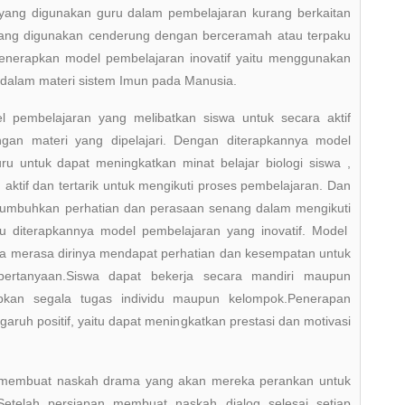
 yang digunakan guru dalam pembelajaran kurang berkaitan
yang digunakan cenderung dengan berceramah atau terpaku
menerapkan model pembelajaran inovatif yaitu menggunakan
 dalam materi sistem Imun pada Manusia.
 pembelajaran yang melibatkan siswa untuk secara aktif
gan materi yang dipelajari. Dengan diterapkannya model
u untuk dapat meningkatkan minat belajar biologi siswa ,
aktif dan tertarik untuk mengikuti proses pembelajaran. Dan
enumbuhkan perhatian dan perasaan senang dalam mengikuti
rlu diterapkannya model pembelajaran yang inovatif. Model
wa merasa dirinya mendapat perhatian dan kesempatan untuk
ertanyaan.Siswa dapat bekerja secara mandiri maupun
kan segala tugas individu maupun kelompok.Penerapan
ruh positif, yaitu dapat meningkatkan prestasi dan motivasi
uk membuat naskah drama yang akan mereka perankan untuk
 Setelah persiapan membuat naskah dialog selesai setiap