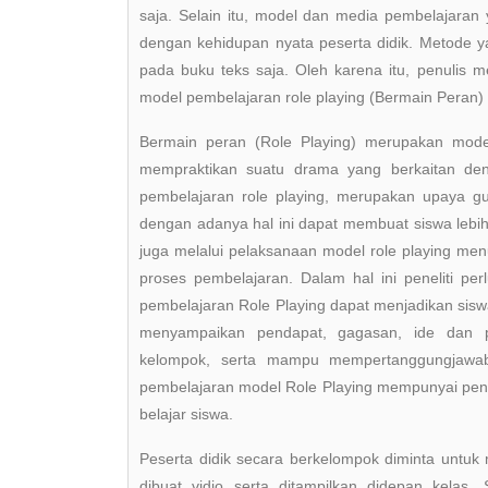
saja. Selain itu, model dan media pembelajaran
dengan kehidupan nyata peserta didik. Metode 
pada buku teks saja. Oleh karena itu, penulis 
model pembelajaran role playing (Bermain Peran)
Bermain peran (Role Playing) merupakan model
mempraktikan suatu drama yang berkaitan den
pembelajaran role playing, merupakan upaya gur
dengan adanya hal ini dapat membuat siswa lebih 
juga melalui pelaksanaan model role playing m
proses pembelajaran. Dalam hal ini peneliti pe
pembelajaran Role Playing dapat menjadikan sis
menyampaikan pendapat, gagasan, ide dan p
kelompok, serta mampu mempertanggungjawab
pembelajaran model Role Playing mempunyai penga
belajar siswa.
Peserta didik secara berkelompok diminta unt
dibuat vidio serta ditampilkan didepan kelas.