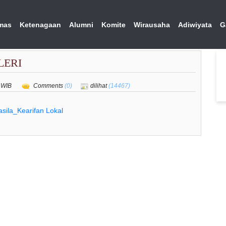
mas
Ketenagaan
Alumni
Komite
Wirausaha
Adiwiyata
G
LERI
7 WIB
Comments
(0)
dilihat
(14467)
asila_Kearifan Lokal